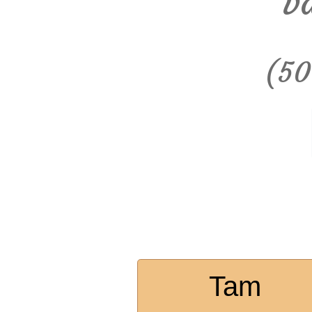
v
(50
Tam