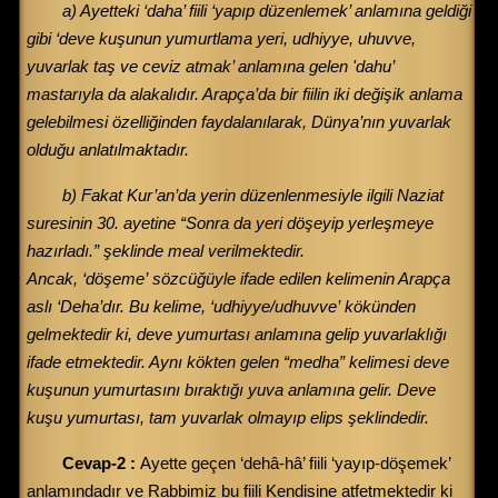
a) Ayetteki ‘daha’ fiili ‘yapıp düzenlemek’ anlamına geldiği
gibi ‘deve kuşunun yumurtlama yeri, udhiyye, uhuvve,
yuvarlak taş ve ceviz atmak’ anlamına gelen 'dahu’
mastarıyla da alakalıdır. Arapça’da bir fiilin iki değişik anlama
gelebilmesi özelliğinden faydalanılarak, Dünya’nın yuvarlak
olduğu anlatılmaktadır.
b) Fakat Kur’an’da yerin düzenlenmesiyle ilgili Naziat
suresinin 30. ayetine “Sonra da yeri döşeyip yerleşmeye
hazırladı.” şeklinde meal verilmektedir.
Ancak, ‘döşeme’ sözcüğüyle ifade edilen kelimenin Arapça
aslı ‘Deha’dır. Bu kelime, ‘udhiyye/udhuvve’ kökünden
gelmektedir ki, deve yumurtası anlamına gelip yuvarlaklığı
ifade etmektedir. Aynı kökten gelen “medha” kelimesi deve
kuşunun yumurtasını bıraktığı yuva anlamına gelir. Deve
kuşu yumurtası, tam yuvarlak olmayıp elips şeklindedir.
Cevap-2 :
Ayette geçen ‘dehâ-hâ’ fiili ‘yayıp-döşemek’
anlamındadır ve Rabbimiz bu fiili Kendisine atfetmektedir ki