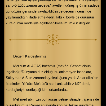
sarıp-örttüğü zaman geceye." ayetleri, güneş ışığının sadece
gündüzün içerisinde yayılabildiğini ve gecenin içerisinde
yayılamadığını ifade etmektedir. Tabi ki böyle bir durumun
küre dünya modeliyle açıklanabilmesi mümkün değildir.
Değerli Kardeşlerimiz,
Merhum ALAGAŞ hocamız (mekânı Cennet olsun
İnşallah); “Dünyanın düz olduğunu anlamayan insanlara,
Süleyman A.S.’ın zamanda yolculuğunu ya da Antarktika’nın
ötesindeki Ye’cüc-Me’cüc’ü nasıl anlatabiliriz ki?” derdi,
kardeşleriyle dertleştiği kimi ortamlarda..
Mehmed abimizin bu hassasiyetine istinaden, içerisinde
bulunduğumuz Ramazan ayında konuyu tekrar gündeme