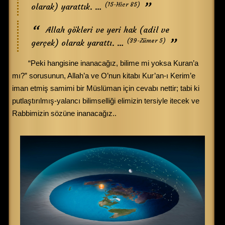
(15-Hicr 85)
olarak) yarattık. …
Allah gökleri ve yeri hak (adil ve
(39-Zümer 5)
gerçek) olarak yarattı. …
“Peki hangisine inanacağız, bilime mi yoksa Kuran’a
mı?” sorusunun, Allah’a ve O’nun kitabı Kur’an-ı Kerim’e
iman etmiş samimi bir Müslüman için cevabı nettir; tabi ki
putlaştırılmış-yalancı bilimselliği elimizin tersiyle itecek ve
Rabbimizin sözüne inanacağız..