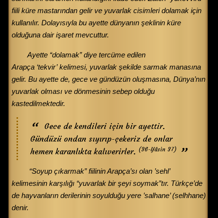
fiili küre mastarından gelir ve yuvarlak cisimleri dolamak için
kullanılır. Dolayısıyla bu ayette dünyanın şeklinin küre
olduğuna dair işaret mevcuttur.
Ayette “dolamak” diye tercüme edilen
Arapça ‘tekvir’ kelimesi, yuvarlak şekilde sarmak manasına
gelir. Bu ayette de, gece ve gündüzün oluşmasına, Dünya’nın
yuvarlak olması ve dönmesinin sebep olduğu
kastedilmektedir.
Gece de kendileri için bir ayettir.
Gündüzü ondan sıyırıp-çekeriz de onlar
(36-Yâsin 37)
hemen karanlıkta kalıverirler.
“Soyup çıkarmak” fiilinin Arapça’sı olan ’sehl’
kelimesinin karşılığı “yuvarlak bir şeyi soymak”tır. Türkçe’de
de hayvanların derilerinin soyulduğu yere ’salhane’ (selhhane)
denir.