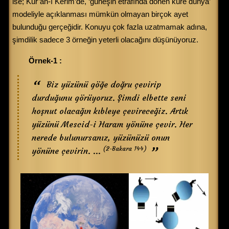
ise; Kur’an-ı Kerim’de, ‘güneşin etrafında dönen küre dünya’
modeliyle açıklanması mümkün olmayan birçok ayet
bulunduğu gerçeğidir. Konuyu çok fazla uzatmamak adına,
şimdilik sadece 3 örneğin yeterli olacağını düşünüyoruz.
Örnek-1 :
Biz yüzünü göğe doğru çevirip
durduğunu görüyoruz. Şimdi elbette seni
hoşnut olacağın kıbleye çevireceğiz. Artık
yüzünü Mescid-i Haram yönüne çevir. Her
nerede bulunursanız, yüzünüzü onun
(2-Bakara 144)
yönüne çevirin. ...