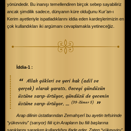
yönündedir. Bu inanışı temellendiren birçok sebep sayabiliriz
ancak şimdilik sadece, dünyanın küre olduğunu Kur’an-ı
Kerim ayetleriyle ispatladıklarını iddia eden kardeşlerimizin en
çok kullandıkları iki argümanı cevaplamakla yetineceğiz.
İddia-1 :
Allah gökleri ve yeri hak (adil ve
gerçek) olarak yarattı. Geceyi gündüzün
üstüne sarıp-örtüyor, gündüzü de gecenin
(39-Zümer 5)
üstüne sarıp-örtüyor. …
Arap dilinin üstatlarından Zemahşerî bu ayetin tefsirinde
“yükevviru” (sarıyor) fiili için Arapların bu fiili başlarına
sarıklarını sararken kullandığını ifade eder. Zaten “yükevviru”