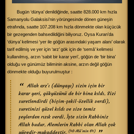
Bugün ‘dünya’ denildiğinde, saatte 828.000 km hızla
Samanyolu Galaksisi’nin yörüngesinde dönen güneşin
etrafında, saatte 107.208 km hızla dönmekte olan küçücük
bir gezegenden bahsedildiğini biliyoruz. Oysa Kuran’da
‘dünya’ kelimesi ‘yer ile göğün arasındaki yaşam alanı’ olarak
tarif edilmiş ve yer için ‘arz’ gök için de ‘semâ’ kelimesi
kullanılmış, arzın ‘sabit bir karar yeri’, göğün de ‘bir bina’
olduğu ve günümüz biliminin aksine, arzın değil göğün
dönmekte olduğu buyurulmuştur :
Allah arz'ı (dünyayı) sizin için bir
karar yeri, gökyüzünü de bir bina kıldı. Sizi
suretlendirdi (biçim-şekil-özellik verdi),
suretinizi güzel kıldı ve size temiz
şeylerden rızık verdi. İşte sizin Rabbiniz
Allah budur. Alemlerin Rabbi olan Allah çok
(40-Mü’min 64)
yücedir-mukaddestir.