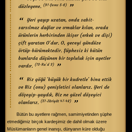
(91-Şems 5-6)
düzleyene.
Yeri yayıp uzatan, onda sabit-
sarsılmaz dağlar ve ırmaklar kılan, orada
ürünlerin herbirinden ikişer (erkek ve dişi)
çift yaratan O'dur. O, geceyi gündüze
örtüp-bürümektedir. Şüphesiz ki bütün
bunlarda düşünen bir topluluk için ayetler
(13-Ra’d 3)
vardır.
Biz göğü 'büyük bir kudretle' bina ettik
ve Biz (onu) genişletici olanlarız. Yeri de
döşeyip-yaydık, Biz ne güzel döşeyici
(51-Zâriyât 47-48)
olanlarız.
Bütün bu ayetlere rağmen, samimiyetinden şüphe
etmediğimiz birçok kardeşimiz de dahil olmak üzere
Müslümanların genel inanışı, dünyanın küre olduğu