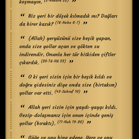
(2-Bakara 22)
koşmayın.
Biz yeri bir döşek kılmadık mı? Dağları
(78-Nebe 6-7)
da birer kazık?
(Allah) yeryüzünü size beşik yapan,
onda size yollar açan ve gökten su
indirendir. Onunla her tür bitkiden çiftler
(20-Tâ-Hâ 53)
çıkardık.
O ki yeri sizin için bir beşik kıldı ve
doğru gidesiniz diye onda size (birtakım)
(43-Zuhruf 10)
yollar var etti.
Allah yeri sizin için yaydı-yaygı kıldı.
Gezip-dolaşmanız için onun içinde geniş
(71-Nuh 19-20)
yollar (bıraktı).
Göğe ve onu bina edene. Yere ve onu