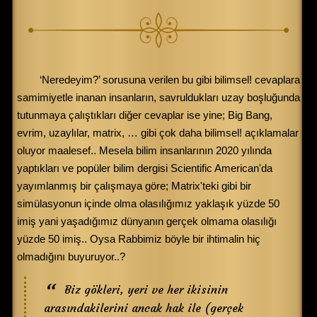
‘Neredeyim?’ sorusuna verilen bu gibi bilimsel! cevaplara
samimiyetle inanan insanların, savruldukları uzay boşluğunda
tutunmaya çalıştıkları diğer cevaplar ise yine; Big Bang,
evrim, uzaylılar, matrix, … gibi çok daha bilimsel! açıklamalar
oluyor maalesef.. Mesela bilim insanlarının 2020 yılında
yaptıkları ve popüler bilim dergisi Scientific American'da
yayımlanmış bir çalışmaya göre; Matrix'teki gibi bir
simülasyonun içinde olma olasılığımız yaklaşık yüzde 50
imiş yani yaşadığımız dünyanın gerçek olmama olasılığı
yüzde 50 imiş.. Oysa Rabbimiz böyle bir ihtimalin hiç
olmadığını buyuruyor..?
Biz gökleri, yeri ve her ikisinin
arasındakilerini ancak hak ile (gerçek