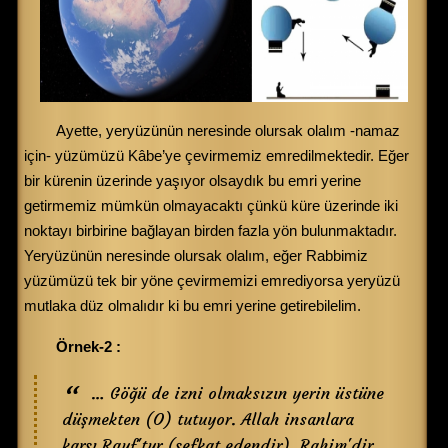
Ayette, yeryüzünün neresinde olursak olalım -namaz
için- yüzümüzü Kâbe’ye çevirmemiz emredilmektedir. Eğer
bir kürenin üzerinde yaşıyor olsaydık bu emri yerine
getirmemiz mümkün olmayacaktı çünkü küre üzerinde iki
noktayı birbirine bağlayan birden fazla yön bulunmaktadır.
Yeryüzünün neresinde olursak olalım, eğer Rabbimiz
yüzümüzü tek bir yöne çevirmemizi emrediyorsa yeryüzü
mutlaka düz olmalıdır ki bu emri yerine getirebilelim.
Örnek-2 :
… Göğü de izni olmaksızın yerin üstüne
düşmekten (O) tutuyor. Allah insanlara
karşı Rauf'tur (şefkat edendir), Rahim'dir