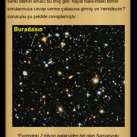
sanki bilimin amacı bu imiş gibi- hayat hakkındaki temel
sorularımıza cevap verme çabasına girmiş ve ‘neredeyim?’
sorusunu şu şekilde cevaplamıştır :
“Evrendeki 2 trilyon galaksiden biri olan Samanyolu