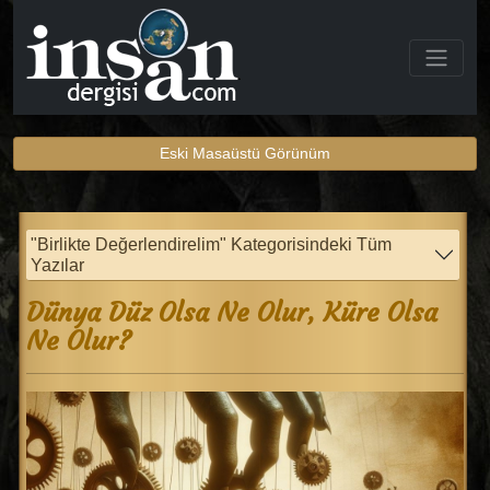
Eski Masaüstü Görünüm
"Birlikte Değerlendirelim" Kategorisindeki Tüm
Yazılar
Dünya Düz Olsa Ne Olur, Küre Olsa
Ne Olur?