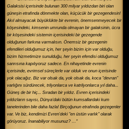
Galaksisi içerisinde bulunan 300 milyar yıldızdan biri olan
güneşin etrafında dönmekte olan, küçücük bir gezegendesin!
Akıl almayacak büyüklükte bir evrenin, önemsenmeyecek bir
köşesindeki, kimsenin umrunda olmayan bir galaksinin, ücra
bir köşesindeki sistemin içerisindeki bir gezegende
olduğunun farkına varmalısın. Önemsiz bir gezegenin
efendileri olduğumuz için, her şeyin bizim için var olduğu,
bizim hizmetimize sunulduğu, her şeyin efendisi olduğumuz
sanrısına kapılıyoruz sadece. En nihayetinde evrenin
içerisinde, evrimsel süreçlerle var olduk ve onun içerisinde
yok olacağız. Biz var olsak da, yok olsak da, koca "devran"
varlığını sürdürecek, trilyonlarca ve katrilyonlarca yıl daha...
Güneş de bir hiç... Sıradan bir yıldız. Evren içerisindeki
yıldızların sayısı, Dünya'daki bütün kumsallardaki kum
tanelerinden bile daha fazla! Birçoğunun etrafında gezegenler
var. Ve biz, kendimizi Evren'deki "en üstün varlık" olarak
görüyoruz. İnanabiliyor musunuz? …”