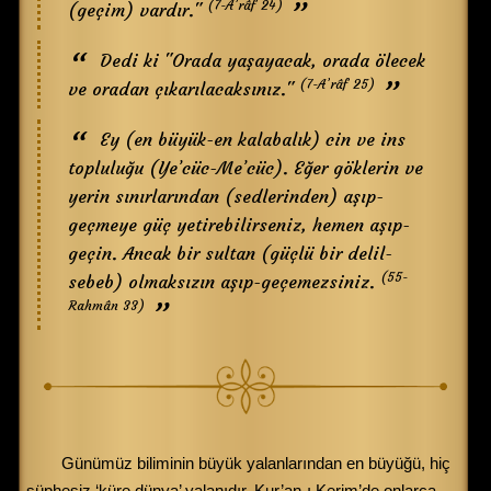
(7-A’râf 24)
(geçim) vardır."
Dedi ki "Orada yaşayacak, orada ölecek
(7-A’râf 25)
ve oradan çıkarılacaksınız."
Ey (en büyük-en kalabalık) cin ve ins
topluluğu (Ye’cüc-Me’cüc). Eğer göklerin ve
yerin sınırlarından (sedlerinden) aşıp-
geçmeye güç yetirebilirseniz, hemen aşıp-
geçin. Ancak bir sultan (güçlü bir delil-
(55-
sebeb) olmaksızın aşıp-geçemezsiniz.
Rahmân 33)
Günümüz biliminin büyük yalanlarından en büyüğü, hiç
şüphesiz ‘küre dünya’ yalanıdır. Kur’an-ı Kerim’de onlarca