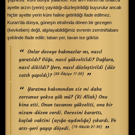
ayette arzın (yerin) yayıldığı-düzleştirildiği buyurulur ancak
hiçbir ayette yerin küre haline getirildiği ifade edilmez.
Kuran’da dünya, güneşin etrafında dönen bir gezegen
(kevkeben) değil, algılayabildiğimiz evrenin zemini/tabanı
şeklinde ifade edilir; taban yer, tavan ise göktür.
Onlar deveye bakmazlar mı, nasıl
yaratıldı? Göğe, nasıl yükseltildi? Dağlara,
nasıl dikildi? Yere, nasıl düzleştirildi (düz
(88-Ğâşiye 17-20)
satıh yapıldı)?
Yaratma bakımından siz mi daha
zorsunuz yoksa gök mü? (Ki Allah) Onu
bina etti. Onun tavanını yükseltti, ona bir
nizam-düzen verdi. Gecesini kararttı,
kuşluk vaktini (açığa-aydınlığa) çıkardı. Ve
(79-Nâziât 27-30)
arzı-yeri yayıp döşedi.