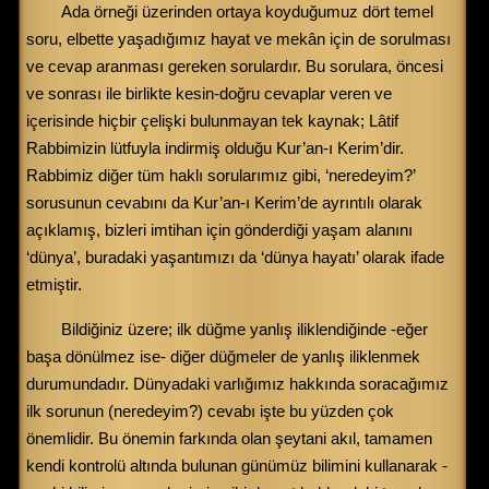
Ada örneği üzerinden ortaya koyduğumuz dört temel
soru, elbette yaşadığımız hayat ve mekân için de sorulması
ve cevap aranması gereken sorulardır. Bu sorulara, öncesi
ve sonrası ile birlikte kesin-doğru cevaplar veren ve
içerisinde hiçbir çelişki bulunmayan tek kaynak; Lâtif
Rabbimizin lütfuyla indirmiş olduğu Kur’an-ı Kerim’dir.
Rabbimiz diğer tüm haklı sorularımız gibi, ‘neredeyim?’
sorusunun cevabını da Kur’an-ı Kerim’de ayrıntılı olarak
açıklamış, bizleri imtihan için gönderdiği yaşam alanını
‘dünya’, buradaki yaşantımızı da ‘dünya hayatı’ olarak ifade
etmiştir.
Bildiğiniz üzere; ilk düğme yanlış iliklendiğinde -eğer
başa dönülmez ise- diğer düğmeler de yanlış iliklenmek
durumundadır. Dünyadaki varlığımız hakkında soracağımız
ilk sorunun (neredeyim?) cevabı işte bu yüzden çok
önemlidir. Bu önemin farkında olan şeytani akıl, tamamen
kendi kontrolü altında bulunan günümüz bilimini kullanarak -