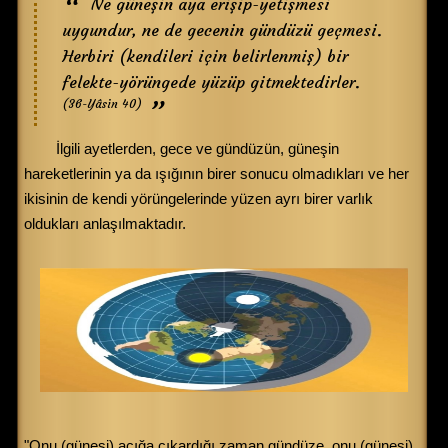
Ne güneşin aya erişip-yetişmesi
uygundur, ne de gecenin gündüzü geçmesi.
Herbiri (kendileri için belirlenmiş) bir
felekte-yörüngede yüzüp gitmektedirler.
(36-Yâsin 40)
İlgili ayetlerden, gece ve gündüzün, güneşin
hareketlerinin ya da ışığının birer sonucu olmadıkları ve her
ikisinin de kendi yörüngelerinde yüzen ayrı birer varlık
oldukları anlaşılmaktadır.
"Onu (güneşi) açığa çıkardığı zaman gündüze, onu (güneşi)