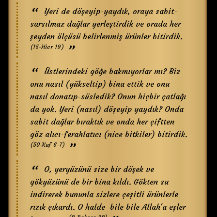
Yeri de döşeyip-yaydık, oraya sabit-
sarsılmaz dağlar yerleştirdik ve orada her
şeyden ölçüsü belirlenmiş ürünler bitirdik.
(15-Hicr 19)
Üstlerindeki göğe bakmıyorlar mı? Biz
onu nasıl (yükseltip) bina ettik ve onu
nasıl donatıp-süsledik? Onun hiçbir çatlağı
da yok. Yeri (nasıl) döşeyip yaydık? Onda
sabit dağlar bıraktık ve onda her çiftten
göz alıcı-ferahlatıcı (nice bitkiler) bitirdik.
(50-Kaf 6-7)
O, yeryüzünü size bir döşek ve
gökyüzünü de bir bina kıldı. Gökten su
indirerek bununla sizlere çeşitli ürünlerle
rızık çıkardı. O halde bile bile Allah'a eşler