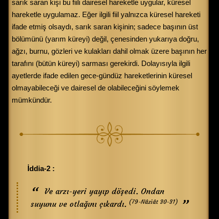
sarık saran kişi bu fiili dairesel hareketle uygular, küresel
hareketle uygulamaz. Eğer ilgili fiil yalnızca küresel hareketi
ifade etmiş olsaydı, sarık saran kişinin; sadece başının üst
bölümünü (yarım küreyi) değil, çenesinden yukarıya doğru,
ağzı, burnu, gözleri ve kulakları dahil olmak üzere başının her
tarafını (bütün küreyi) sarması gerekirdi. Dolayısıyla ilgili
ayetlerde ifade edilen gece-gündüz hareketlerinin küresel
olmayabileceği ve dairesel de olabileceğini söylemek
mümkündür.
İddia-2 :
Ve arzı-yeri yayıp döşedi. Ondan
(79-Nâziât 30-31)
suyunu ve otlağını çıkardı.