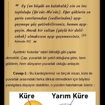
Ey (en büyük-en kalabalık) cin ve ins
topluluğu (Ye’cüc-Me’cüc). Eğer göklerin ve
yerin sınırlarından (sedlerinden) aşıp-
geçmeye güç yetirebilirseniz, hemen aşıp-
geçin. Ancak bir sultan (güçlü bir delil-
(55-
sebeb) olmaksızın aşıp-geçemezsiniz.
Rahmân 33)
Ayetteki ‘kuturlar’ tabiri bilindiği gibi çaplar
demektir. Çap, yuvarlak bir şekil olduğuna göre, hem
göklerin, hem dünyanın yuvarlak olduğu anlaşılır.
Cevap-1 :
Bu kardeşlerimiz ve birçok insan, küre ile
yuvarlak arasındaki farka dikkat etmedikleri için böylesi
yanılgılara düşüyor olabilirler, o yüzden hatırlatmak isteriz :