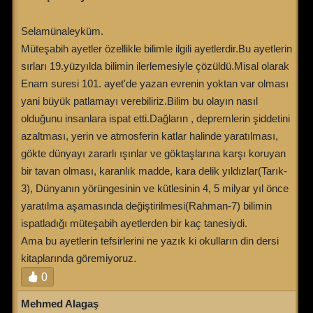
Selamünaleyküm.
Müteşabih ayetler özellikle bilimle ilgili ayetlerdir.Bu ayetlerin
sırları 19.yüzyılda bilimin ilerlemesiyle çözüldü.Misal olarak
Enam suresi 101. ayet'de yazan evrenin yoktan var olması
yani büyük patlamayı verebiliriz.Bilim bu olayın nasıl
olduğunu insanlara ispat etti.Dağların , depremlerin şiddetini
azaltması, yerin ve atmosferin katlar halinde yaratılması,
gökte dünyayı zararlı ışınlar ve göktaşlarına karşı koruyan
bir tavan olması, karanlık madde, kara delik yıldızlar(Tarık-
3), Dünyanın yörüngesinin ve kütlesinin 4, 5 milyar yıl önce
yaratılma aşamasında değiştirilmesi(Rahman-7) bilimin
ispatladığı müteşabih ayetlerden bir kaç tanesiydi.
Ama bu ayetlerin tefsirlerini ne yazık ki okulların din dersi
kitaplarında göremiyoruz.
0
Mehmed Alagaş