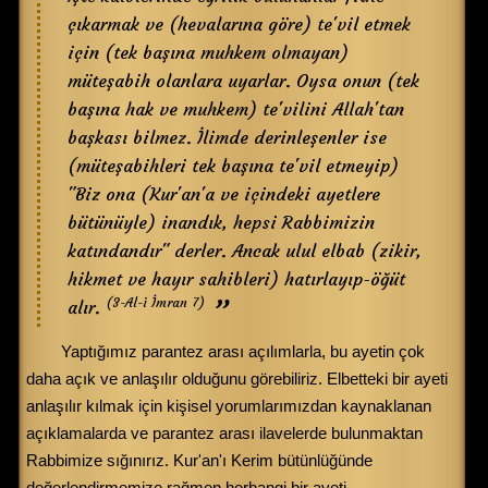
çıkarmak ve (hevalarına göre) te'vil etmek
için (tek başına muhkem olmayan)
müteşabih olanlara uyarlar. Oysa onun (tek
başına hak ve muhkem) te'vilini Allah'tan
başkası bilmez. İlimde derinleşenler ise
(müteşabihleri tek başına te'vil etmeyip)
"Biz ona (Kur'an'a ve içindeki ayetlere
bütünüyle) inandık, hepsi Rabbimizin
katındandır" derler. Ancak ulul elbab (zikir,
hikmet ve hayır sahibleri) hatırlayıp-öğüt
(3-Al-i İmran 7)
alır.
Yaptığımız parantez arası açılımlarla, bu ayetin çok
daha açık ve anlaşılır olduğunu görebiliriz. Elbetteki bir ayeti
anlaşılır kılmak için kişisel yorumlarımızdan kaynaklanan
açıklamalarda ve parantez arası ilavelerde bulunmaktan
Rabbimize sığınırız. Kur'an'ı Kerim bütünlüğünde
değerlendirmemize rağmen herhangi bir ayeti