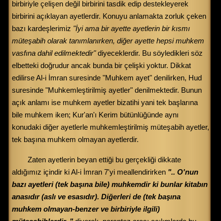
birbiriyle çelişen değil birbirini tasdik edip destekleyerek
birbirini açıklayan ayetlerdir. Konuyu anlamakta zorluk çeken
bazı kardeşlerimiz
"İyi ama bir ayette ayetlerin bir kısmı
müteşabih olarak tanımlanırken, diğer ayette hepsi muhkem
vasfına dahil edilmektedir"
diyeceklerdir. Bu söyledikleri söz
elbetteki doğrudur ancak bunda bir çelişki yoktur. Dikkat
edilirse Al-i İmran suresinde "Muhkem ayet" denilirken, Hud
suresinde "Muhkemleştirilmiş ayetler" denilmektedir. Bunun
açık anlamı ise muhkem ayetler bizatihi yani tek başlarına
bile muhkem iken; Kur'an'ı Kerim bütünlüğünde aynı
konudaki diğer ayetlerle muhkemleştirilmiş müteşabih ayetler,
tek başına muhkem olmayan ayetlerdir.
Zaten ayetlerin beyan ettiği bu gerçekliği dikkate
aldığımız içindir ki Al-i İmran 7'yi meallendirirken
".. O'nun
bazı ayetleri (tek başına bile) muhkemdir ki bunlar kitabın
anasıdır (aslı ve esasıdır). Diğerleri de (tek başına
muhkem olmayan-benzer ve birbiriyle ilgili)