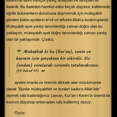
ifadesi de tarihi süreçte yanlış anlaşılan ve tartışılan bir
ifadedir. Bu ifadeden hareket eden birçok düşünür, kalblerinde
eğrilik bulunanların durumuna düşmemek için müteşabih
görülen bütün ayetlerin te'vil ve tefsirini Allah'a bırakmışlardır.
Müteşabih ayet yanlış tanımlandığı zaman doğru olan bu
yaklaşım, müteşabih ayet doğru tanımlandığı zaman yanlış
olan bir yaklaşımdır. Çünkü;
Muhakkak ki bu (Kur'an), senin ve
kavmin için gerçekten bir zikirdir. Siz
(ondan) sorulacak-sorumlu tutulacaksınız.
(43-Zuhruf 44)
ayetini imanla ve önemle dikkate alan müslümanlar
olarak
"Bunlar müteşabihtir ve bunları sadece Allah bilir"
diyerek rafa kaldırdığımız zaman, Kur'an-ı Kerim'in önemli bir
kısmını düşünüp-anlamadan rafa kaldırmış oluruz.
Oysa;