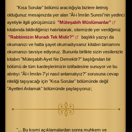
"Kısa Sorular" bölümü aracılığıyla bizlere iletmiş
olduğunuz mesajınızda yer alan "Âl-i İmrân Suresi"nin yedinci
ayetiyle ilgili görüşümüzü
"Müteşabih Müslümanlar"
kitabında bildirdiğimizi hatırlatarak, sitemizde yer verdiğimiz
"Rabbimizin Muradı Tek Midir?"
başlıklı yazıyı da
okumanızı ve hatta şayet okumadıysanız kitabın tamamını
okumanızı tavsiye ediyoruz. Bununla birlikte sizin vesilenizle
kitabın "Müteşabih Ayet Ne Demektir?" başlığından bir
bölümü de tüm kardeşlerimizin istifadesine sunuyor ve bu
alıntıyı "Âl-i İmrân-7'yi nasıl anlamalıyız?" sorusuna cevap
niteliği taşıyacağı için "Kısa Sorular" bölümünde değil
"Ayetleri Anlamak" bölümünde paylaşıyoruz;
"... Bu kısmi açıklamalardan sonra muhkem ve