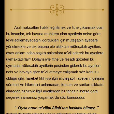
Asıl maksatları hakkı eğriltmek ve fitne çıkarmak olan
bu insanlar, tek başına muhkem olan ayetlerin nefse göre
te'vil edilemeyeceğini gördükleri için müteşabih ayetlere
yönelmekte ve tek başına ele aldıkları müteşabih ayetleri,
esas anlamından başka anlamlara te'vil ederek bu ayetlere
uymaktadırlar? Dolayısıyle fitne ve fesadı gözeten bu
uymada müteşabih ayetlerin peşinden giderek bu ayetleri
nefs ve hevaya göre te'vil etmeye çalışmak söz konusu
olduğu gibi; hareket fıkhıyla ilgili müteşabih ayetlerin gelişim
sürecini ve hikmetini anlamadan, konum ve şartları dikkate
almadan birbiriyle ilgili ayetlerden bir tanesini nefse göre
seçerek zamansız yaşamak da söz konusudur.
"..Oysa onun te'vilini Allah'tan başkası bilmez.."