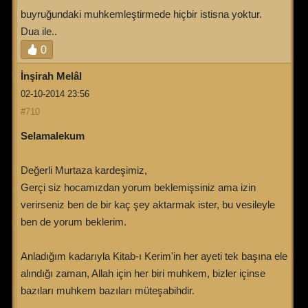
buyruğundaki muhkemleştirmede hiçbir istisna yoktur.
Dua ile..
0
İnşirah Melâl
02-10-2014 23:56
#710
Selamalekum
Değerli Murtaza kardeşimiz,
Gerçi siz hocamızdan yorum beklemişsiniz ama izin
verirseniz ben de bir kaç şey aktarmak ister, bu vesileyle
ben de yorum beklerim.
Anladığım kadarıyla Kitab-ı Kerim'in her ayeti tek başına ele
alındığı zaman, Allah için her biri muhkem, bizler içinse
bazıları muhkem bazıları müteşabihdir.