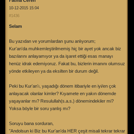
Fatma Ceren
10-12-2015 15:04
#1436
Selam
Bu yazıdan ve yorumlardan şunu anlıyorum;
Kur'an'da muhkemleştirilmemiş hiç bir ayet yok ancak biz
bazılarını anlayamıyor ya da işaret ettiği esas manayı
henüz idrak edemiyoruz. Fakat bu, bizlerin imanını olumsuz
yönde etkileyen ya da eksilten bir durum değil.
Peki bu Kur'an'ı, yaşadığı dönem itibariyle en iyi/en çok
anlayacak olanlar kimler? Kıyamete en yakın dönemde
yaşayanlar mı? Resulullah(s.a.s.) dönemindekiler mi?
Yoksa böyle bir soru yanlış mı?
Soruyu bana sorduran,
"Andolsun ki Biz bu Kur'an'da HER çeşit misali tekrar tekrar