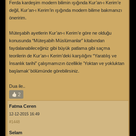
Ferda kardeşim modern bilimin ışığında Kur’an-ı Kerim’e
değil, Kur’an-ı Kerim’in ışığında modern bilime bakmanızı
öneririm.
Müteşabih ayetlerin Kur’an-ı Kerim’e göre ne olduğu
konusunda “Müteşabih Müslümanlar” kitabından
faydalanabileceğiniz gibi büyük patlama gibi saçma
teorilerin de Kur’an-ı Kerim’deki karşılığını “Yaratılış ve
İnsanlık tarihi” çalışmamızın özellikle ’Yoktan ve yokluktan
başlamak’ bölümünde görebilirsiniz.
Dua ile..
2
Fatma Ceren
12-12-2015 16:49
#1448
Selam