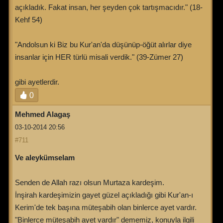
açıkladık. Fakat insan, her şeyden çok tartışmacıdır." (18-
Kehf 54)
"Andolsun ki Biz bu Kur'an'da düşünüp-öğüt alırlar diye
insanlar için HER türlü misali verdik." (39-Zümer 27)
gibi ayetlerdir.
0
Mehmed Alagaş
03-10-2014 20:56
#711
Ve aleykümselam
Senden de Allah razı olsun Murtaza kardeşim.
İnşirah kardeşimizin gayet güzel açıkladığı gibi Kur'an-ı
Kerim'de tek başına müteşabih olan binlerce ayet vardır.
"Binlerce müteşabih ayet vardır" dememiz, konuyla ilgili