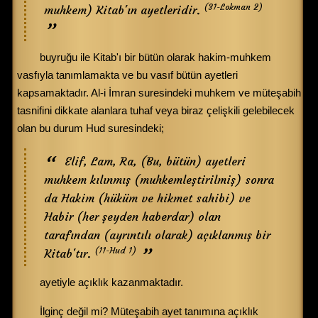
(31-Lokman 2)
muhkem) Kitab'ın ayetleridir.
buyruğu ile Kitab'ı bir bütün olarak hakim-muhkem
vasfıyla tanımlamakta ve bu vasıf bütün ayetleri
kapsamaktadır. Al-i İmran suresindeki muhkem ve müteşabih
tasnifini dikkate alanlara tuhaf veya biraz çelişkili gelebilecek
olan bu durum Hud suresindeki;
Elif, Lam, Ra, (Bu, bütün) ayetleri
muhkem kılınmış (muhkemleştirilmiş) sonra
da Hakim (hüküm ve hikmet sahibi) ve
Habir (her şeyden haberdar) olan
tarafından (ayrıntılı olarak) açıklanmış bir
(11-Hud 1)
Kitab'tır.
ayetiyle açıklık kazanmaktadır.
İlginç değil mi? Müteşabih ayet tanımına açıklık