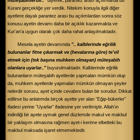
müteşabihlerdir.."
diyerek, parantez arası açılımlarda bu
Kurani gerçekliğe yer verdik. Nitekim konuyla ilgili diğer
ayetlere dayalı parantez arası bu açılımlardan sonra söz
konusu ayetin devamı daha bir açıklık kazanmakta ve
Kur'an'a uygun olarak çok daha rahat anlaşılmaktadır.
Mesela ayetin devamında
".. kalblerinde eğrilik
bulunanlar fitne çıkarmak ve (hevalarına göre) te'vil
etmek için (tek başına muhkem olmayan) müteşabih
olanlara uyarlar.."
buyurulmaktadır. Kalblerinde eğrilik
bulunanların müteşabih ayetlerde yapmaları mümkün olup
da, muhkem ayetlerde yapmaları mümkün olmayan şeyler
nelerdir sorusu, ayet içinde cevabını bulan bir sorudur. Dikkat
edilirse bu anlatımda birçok ayette yer alan "Eğip-bükerler"
ifadesi yerine "Uyarlar" ifadesine yer verilmiştir. Allah'ın
indirdiği bir ayete uymak genel düzlemde makul ve makbul
bir yaklaşım olmasına rağmen ayet-i kerime elbetteki bu
makbul maksada işaret etmemektedir.