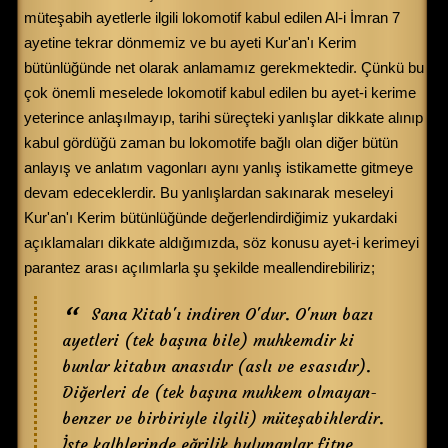
müteşabih ayetlerle ilgili lokomotif kabul edilen Al-i İmran 7
ayetine tekrar dönmemiz ve bu ayeti Kur'an'ı Kerim
bütünlüğünde net olarak anlamamız gerekmektedir. Çünkü bu
çok önemli meselede lokomotif kabul edilen bu ayet-i kerime
yeterince anlaşılmayıp, tarihi süreçteki yanlışlar dikkate alınıp
kabul gördüğü zaman bu lokomotife bağlı olan diğer bütün
anlayış ve anlatım vagonları aynı yanlış istikamette gitmeye
devam edeceklerdir. Bu yanlışlardan sakınarak meseleyi
Kur'an'ı Kerim bütünlüğünde değerlendirdiğimiz yukardaki
açıklamaları dikkate aldığımızda, söz konusu ayet-i kerimeyi
parantez arası açılımlarla şu şekilde meallendirebiliriz;
Sana Kitab'ı indiren O'dur. O'nun bazı
ayetleri (tek başına bile) muhkemdir ki
bunlar kitabın anasıdır (aslı ve esasıdır).
Diğerleri de (tek başına muhkem olmayan-
benzer ve birbiriyle ilgili) müteşabihlerdir.
İşte kalblerinde eğrilik bulunanlar fitne