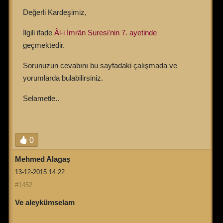
Değerli Kardeşimiz,
İlgili ifade
Âl-i İmrân Suresi'nin 7. ayetinde
geçmektedir.
Sorunuzun cevabını bu sayfadaki çalışmada ve
yorumlarda bulabilirsiniz.
Selametle..
0
Mehmed Alagaş
13-12-2015 14:22
#1452
Ve aleykümselam