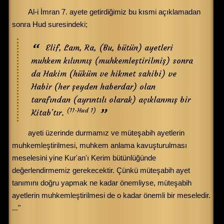
Al-i İmran 7. ayete getirdiğimiz bu kısmi açıklamadan
sonra Hud suresindeki;
Elif, Lam, Ra, (Bu, bütün) ayetleri
muhkem kılınmış (muhkemleştirilmiş) sonra
da Hakim (hüküm ve hikmet sahibi) ve
Habir (her şeyden haberdar) olan
tarafından (ayrıntılı olarak) açıklanmış bir
(11-Hud 1)
Kitab'tır.
ayeti üzerinde durmamız ve müteşabih ayetlerin
muhkemleştirilmesi, muhkem anlama kavuşturulması
meselesini yine Kur'an'ı Kerim bütünlüğünde
değerlendirmemiz gerekecektir. Çünkü müteşabih ayet
tanımını doğru yapmak ne kadar önemliyse, müteşabih
ayetlerin muhkemleştirilmesi de o kadar önemli bir meseledir.
..."