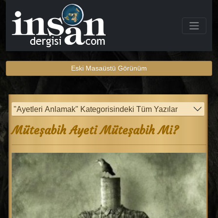
Eski Masaüstü Görünüm
"Ayetleri Anlamak" Kategorisindeki Tüm Yazılar
Müteşabih Ayeti Müteşabih Mi?