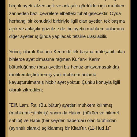
birçok ayeti lafzen açık ve anlaşılır gördükleri için muhkem
zanneden bazı çevrelere elbetteki tuhaf gelecektir. Oysa
herhangi bir konudaki birbiriyle ilgili olan ayetler, tek başına
açık ve anlaşılır gözükse de, bu ayetin muhkem anlamına
diğer ayetler ışığında yapılacak tefsirle ulaşılabilir.
Sonuç olarak Kur'an-ı Kerim'de tek başına müteşabih olan
binlerce ayet olmasına rağmen Kur'an-ı Kerim
bütünlüğünde (bazı ayetleri biz henüz anlayamasak da)
muhkemleştirilmemiş yani muhkem anlama
kavuşturulmamış hiçbir ayet yoktur. Çünkü konuyla ilgili
olarak zikredilen;
"Elif, Lam, Ra, (Bu, bütün) ayetleri muhkem kılınmış
(muhkemleştirilmiş) sonra da Hakim (hüküm ve hikmet
sahibi) ve Habir (her şeyden haberdar) olan tarafından
(ayrıntılı olarak) açıklanmış bir Kitab'tır. (11-Hud 1)"