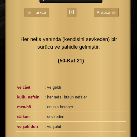
Türkçe
Arapça
Her nefis yanında (kendisini sevkeden) bir
sürücü ve şahidle gelmiştir.
(50-Kaf 21)
ve câet
: ve geldi
kullu nefsin
: her nefs, bütün nefsler
mea-hâ
: onunla beraber
sâikun
: sevkeden
ve şehîdun
: ve şahit