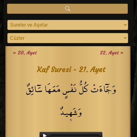
« 20. Ayet
22. Ayet »
Kaf Suresi - 21. Ayet
وَجَٓاءَتْ كُلُّ نَفْسٍ مَعَهَا سَٓائِقٌ
وَشَه۪يدٌ