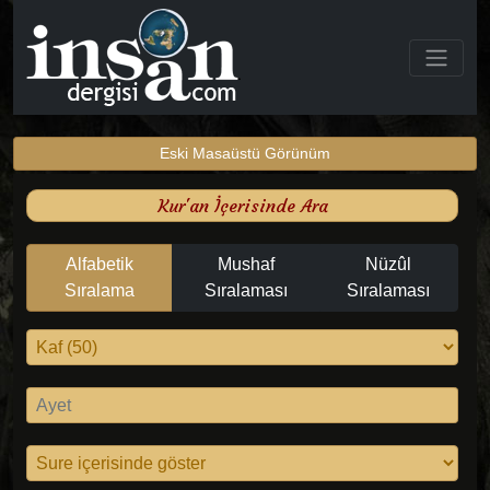
Eski Masaüstü Görünüm
Kur'an İçerisinde Ara
Alfabetik
Mushaf
Nüzûl
Sıralama
Sıralaması
Sıralaması