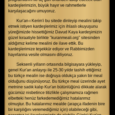
kardeşlerimizin, büyük hayır ve rahmetlerle
karşılaşacağını umuyoruz.
Kur'an-ı Kerim'i bu sitede dinleyip mealini takip
etmek istiyen kardeşlerimiz için ihlaslı okuyuşunu
yüreğimizde hissettiğimiz Davud Kaya kardeşimizin
güzel kıraatiyle birlikte "kuranmeali.org" sitesinden
aldığımız kelime mealini de ilave ettik. Bu
kardeşlerimize teşekkür ediyor ve Rabbimizden
hayırlarına vesile olmasını diliyoruz.
Seksenli yılların ortasında bilgisayara yükleyip,
genel Kur'an anlayışı ile 25-30 yıldır tashih ettiğimiz
bu türkçe mealin ise doğruya oldukça yakın bir meal
olduğunu düşünüyoruz. Bu türkçe meal üzerinde ayet
metnine sadık kalıp Kur'an bütünlüğünü dikkate alarak
gücümüz nisbetince titizlikle çalışmamıza rağmen
elbetteki henüz farkedemediğimiz hatalarımız
olmuştur. Bu hatalarımız mealde (arapça ifadenin bire
bir karşılığını veremediğimiz için) olabileceği gibi,