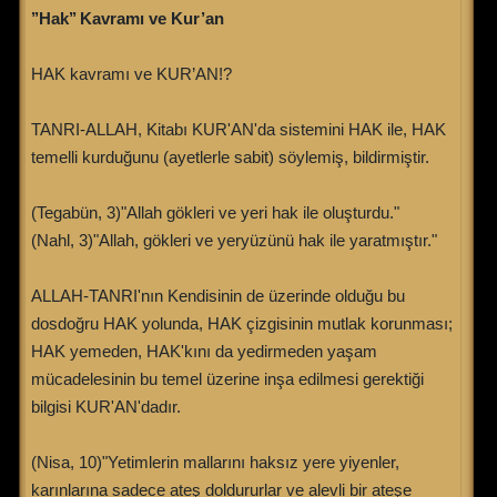
’’Hak’’ Kavramı ve Kur’an
HAK kavramı ve KUR’AN!?
TANRI-ALLAH, Kitabı KUR'AN'da sistemini HAK ile, HAK
temelli kurduğunu (ayetlerle sabit) söylemiş, bildirmiştir.
(Tegabün, 3)"Allah gökleri ve yeri hak ile oluşturdu."
(Nahl, 3)"Allah, gökleri ve yeryüzünü hak ile yaratmıştır."
ALLAH-TANRI'nın Kendisinin de üzerinde olduğu bu
dosdoğru HAK yolunda, HAK çizgisinin mutlak korunması;
HAK yemeden, HAK'kını da yedirmeden yaşam
mücadelesinin bu temel üzerine inşa edilmesi gerektiği
bilgisi KUR'AN'dadır.
(Nisa, 10)"Yetimlerin mallarını haksız yere yiyenler,
karınlarına sadece ateş doldururlar ve alevli bir ateşe