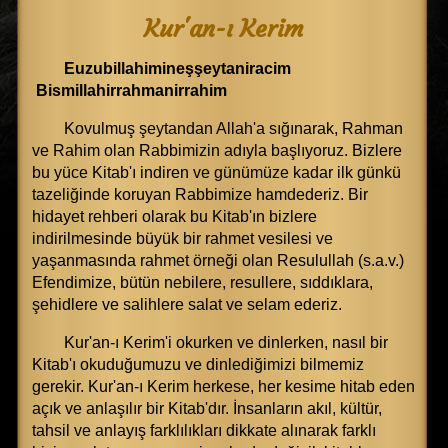
Kur'an-ı Kerim
Euzubillahimineşşeytaniracim
Bismillahirrahmanirrahim
Kovulmuş şeytandan Allah'a sığınarak, Rahman
ve Rahim olan Rabbimizin adıyla başlıyoruz. Bizlere
bu yüce Kitab'ı indiren ve günümüze kadar ilk günkü
tazeliğinde koruyan Rabbimize hamdederiz. Bir
hidayet rehberi olarak bu Kitab'ın bizlere
indirilmesinde büyük bir rahmet vesilesi ve
yaşanmasında rahmet örneği olan Resulullah (s.a.v.)
Efendimize, bütün nebilere, resullere, sıddıklara,
şehidlere ve salihlere salat ve selam ederiz.
Kur'an-ı Kerim'i okurken ve dinlerken, nasıl bir
Kitab'ı okuduğumuzu ve dinlediğimizi bilmemiz
gerekir. Kur'an-ı Kerim herkese, her kesime hitab eden
açık ve anlaşılır bir Kitab'dır. İnsanların akıl, kültür,
tahsil ve anlayış farklılıkları dikkate alınarak farklı