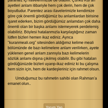
parantez içi ilavelerimizde de olabilir. Çünkü Kur'an
ayetleri anlam itibariyle hem çok derin, hem de çok
boyutludur. Parentez arası ilavelerimizle kendimize
göre çok önemli gördüğümüz bu anlamlardan birisine
işaret ederken, bizim gördüğümüz anlamdan çok daha
önemli olan bir başka anlamı istemeyerek perdelemiş
olabiliriz. Böylesi hatalarımızla karşılaştığınız zaman
lütfen bizleri hemen ikaz ediniz. Ayrıca
"kuranmeali.org" sitesinden aldığımız kelime meali
bölümünde de bazı kelimelere anlam verilirken, ayete
yüklenen genel anlam zannıyla bazı kelimelerin
sözlük anlamı dışına çıkılmış olabilir. Bu gibi hataları
gördüğünüzde bizleri uyarıp-ikaz ediniz ki bu çalışma
hem sizin için, hem de kardeşleriniz için rahmet olsun.
Umduğumuz bu rahmetin sahibi olan Rahman'a
emanet olun..
Yorum Yap