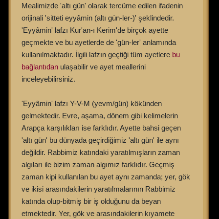
Mealimizde 'altı gün' olarak tercüme edilen ifadenin
orijinali 'sitteti eyyâmin (altı gün-ler-)' şeklindedir.
'Eyyâmin' lafzı Kur'an-ı Kerim'de birçok ayette
geçmekte ve bu ayetlerde de 'gün-ler' anlamında
kullanılmaktadır. İlgili lafzın geçtiği tüm ayetlere
bu
bağlantıdan
ulaşabilir ve ayet meallerini
inceleyebilirsiniz.
'Eyyâmin' lafzı Y-V-M (yevm/gün) kökünden
gelmektedir. Evre, aşama, dönem gibi kelimelerin
Arapça karşılıkları ise farklıdır. Ayette bahsi geçen
'altı gün' bu dünyada geçirdiğimiz 'altı gün' ile aynı
değildir. Rabbimiz katındaki yaratılmışların zaman
algıları ile bizim zaman algımız farklıdır. Geçmiş
zaman kipi kullanılan bu ayet aynı zamanda; yer, gök
ve ikisi arasındakilerin yaratılmalarının Rabbimiz
katında olup-bitmiş bir iş olduğunu da beyan
etmektedir. Yer, gök ve arasındakilerin kıyamete