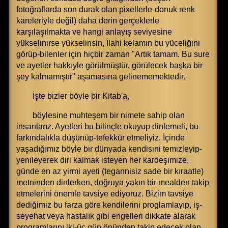
fotoğraflarda son durak olan pixellerle-donuk renk
kareleriyle değil) daha derin gerçeklerle
karşılaşılmakta ve hangi anlayış seviyesine
yükselinirse yükselinsin, İlahi kelamın bu yüceliğini
görüp-bilenler için hiçbir zaman "Artık tamam. Bu sure
ve ayetler hakkıyle görülmüştür, görülecek başka bir
şey kalmamıştır" aşamasına gelinememektedir.
İşte bizler böyle bir Kitab'a,
böylesine muhteşem bir nimete sahip olan
insanlarız. Ayetleri bu bilinçle okuyup dinlemeli, bu
farkındalıkla düşünüp-tefekkür etmeliyiz. İçinde
yaşadığımız böyle bir dünyada kendisini temizleyip-
yenileyerek diri kalmak isteyen her kardeşimize,
günde en az yirmi ayeti (tegannisiz sade bir kıraatle)
metninden dinlerken, doğruya yakın bir mealden takip
etmelerini önemle tavsiye ediyoruz. Bizim tavsiye
dediğimiz bu farza göre kendilerini proglamlayıp, iş-
seyehat veya hastalık gibi engelleri dikkate alarak
programlarını iki-üç gün önünden takip edecek olan