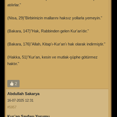
atılırlar."
(Nisa, 29)"Birbirinizin mallarını haksız yollarla yemeyin."
(Bakara, 147)"Hak, Rabbinden gelen Kur'an'dır."
(Bakara, 176)"Allah, Kitap'ı-Kur'an'ı hak olarak indirmiştir."
(Hakka, 51)"Kur'an, kesin ve mutlak-şüphe götürmez
haktır."
2
Abdullah Sakarya
16-07-2025 12:31
#5957
Kur’an Sayfası Yorumu