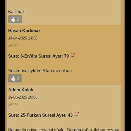
Katilmak
2
Hasan Korkmaz
14-04-2025 14:56
#5932
Sure: 6-En’âm Suresi Ayet: 79
Selamünaleyküm Allah razı olsun
2
Adem Kolak
19-03-2025 10:05
#5925
Sure: 25-Furkan Suresi Ayet: 43
Bu ayetin orjinal çevirisi şöyle: Gördün mü o, ilahını hevası