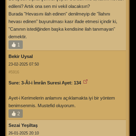
edileni? Artık ona sen mi vekil olacaksın?
Burada "Hevasını ilah edinen" denilmeyip de "İlahını
hevası edinen" buyurulması kasr ifade etmesi içindir ki,
"Canının istediğinden başka kendisine ilah tanımayan"
demektir.
1
Bekir Uysal
23-02-2025 07:50
#5916
Sure: 3-Âl-i İmrân Suresi Ayet: 134
Ayet-i Kerimelerin anlamını açıklamakta iyi bir yöntem
benimsenmis. Mustefid oluyorum.
2
Sezai Yeşiltaş
26-01-2025 20:10