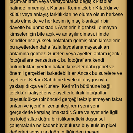
biçim-anlatım veya versiyonlarda değişik kitablar
halinde inmemiştir. Kur'an-ı Kerim tek bir Kitab'dır ve
kültür veya anlayış farklılıkları ne olursa olsun herkese
hitab etmekte ve her kesim için açık-anlaşılır bir
davette bulunmaktadır. Ayetlerin hiç tahsili olmayan
kimseler için bile açık ve anlaşılır olması, ilimde
kendilerince yüksek noktalara gelmiş olan kimselerin
bu ayetlerden daha fazla faydalanamayacakları
anlamına gelmez. Sureleri veya ayetleri anlam içerikli
fotoğraflara benzetirsek, bu fotoğraflara kendi
bulundukları yerden bakan kimseler dahi genel ve
önemli gerçekleri farkedebilirler. Ancak bu surelere ve
ayetlere -Kelam Sahibine tevekkül duygusuyla-
yaklaşıldıkça ve Kur'an-ı Kerim'in bütününe bağlı
tefekkür faaliyetleriyle ayetlerle ilgili fotoğraflar
büyütüldükçe (bir önceki gerçeği tekzip etmeyen fakat
anlam ve içeriğini zenginleştiren) yeni yeni
gerçeklerle karşılaşılmaktadır. Sure ve ayetlerle ilgili
bu fotoğraflar doğru bir istikametteki düşünsel
çalışmalarla ne kadar büyütülürse büyütülsün pixel
değerleri sonsuza doğru gittiğinden (beşeri