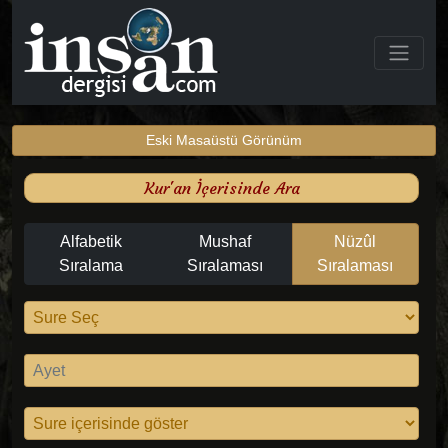
Eski Masaüstü Görünüm
Kur'an İçerisinde Ara
Alfabetik
Mushaf
Nüzûl
Sıralama
Sıralaması
Sıralaması