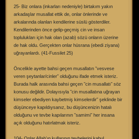
25- Biz onlara (inkarları nedeniyle) birtakım yakın
arkadaşlar musallat ettik de, onlar önlerinde ve
arkalarında olanları kendilerine süslü gösterdiler.
Kendilerinden önce gelip-geçmiş cin ve insan
toplulukları için hak olan (azab) sözü onların üzerine
de hak oldu. Gerçekten onlar hüsrana (ebedi ziyana)
uğrayanlardı. (41-Fussilet 25)
Öncelikle ayette bahsi geçen musallatın "vesvese
veren şeytanlar/cinler" olduğunu ifade etmek isteriz.
Burada halk arasında bahsi geçen "cin musallatı" söz
konusu değildir. Dolayısıyla "cin musallatına uğrayan
kimseler ebediyen kaybetmiş kimselerdir" şeklinde bir
düşünceye kapıldıysanız, bu düşüncenizin hatalı
olduğunu ve tevbe kapılarının "samimi" her insana
açık olduğunu hatırlatmak isteriz.
104- Onlar Allah'ın kullarının tevbelerini kabul