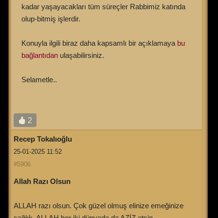
kadar yaşayacakları tüm süreçler Rabbimiz katında
olup-bitmiş işlerdir.
Konuyla ilgili biraz daha kapsamlı bir açıklamaya
bu
bağlantıdan
ulaşabilirsiniz.
Selametle..
2
Recep Tokalıoğlu
25-01-2025 11:52
#5906
Allah Razı Olsun
ALLAH razı olsun. Çok güzel olmuş elinize emeğinize
sağlık. ALLAH her iki dünyada da AZİZ etsin.