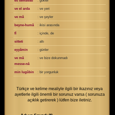
es semâvâti
: gökler
ve el arda
: ve yeri
ve mâ
: ve şeyler
beyne-humâ
: ikisi arasında
fî
: içinde, de
sitteti
: altı
eyyâmin
: günler
ve mâ
: ve bize dokunmadı
messe-nâ
min lugûbin
: bir yorgunluk
Türkçe ve kelime mealiyle ilgili bir ikazınız veya
ayetlerle ilgili önemli bir sorunuz varsa ( sorunuza
açıklık getirerek ) lütfen bize iletiniz.