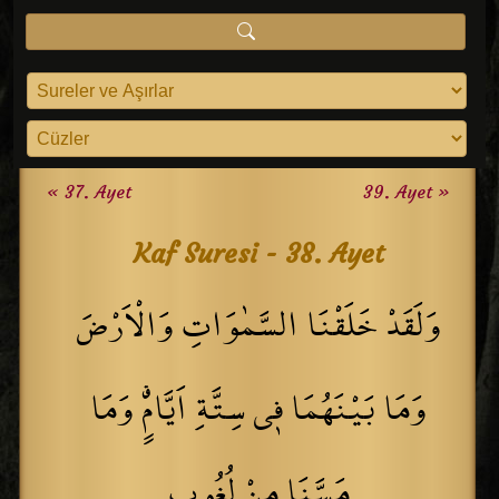
« 37. Ayet
39. Ayet »
Kaf Suresi - 38. Ayet
وَلَقَدْ خَلَقْنَا السَّمٰوَاتِ وَالْاَرْضَ
وَمَا بَيْنَهُمَا ف۪ي سِتَّةِ اَيَّامٍۗ وَمَا
مَسَّنَا مِنْ لُغُوبٍ