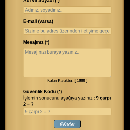
Adı ve Soyadı (*)
E-mail (varsa)
Mesajınız (*)
Kalan Karakter:
[
1000
]
Güvenlik Kodu (*)
İşlemin sonucunu aşağıya yazınız :
9 çarpı
2 = ?
Gönder