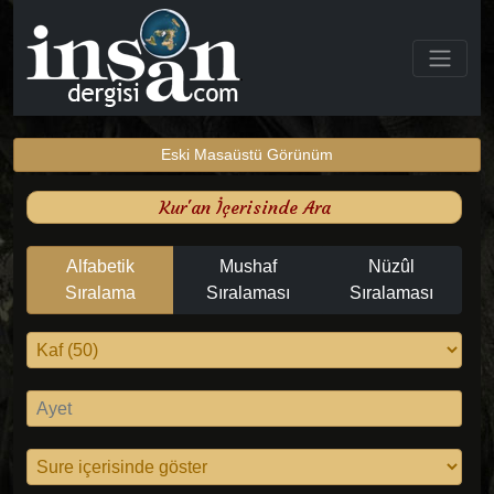
Eski Masaüstü Görünüm
Kur'an İçerisinde Ara
Alfabetik
Mushaf
Nüzûl
Sıralama
Sıralaması
Sıralaması