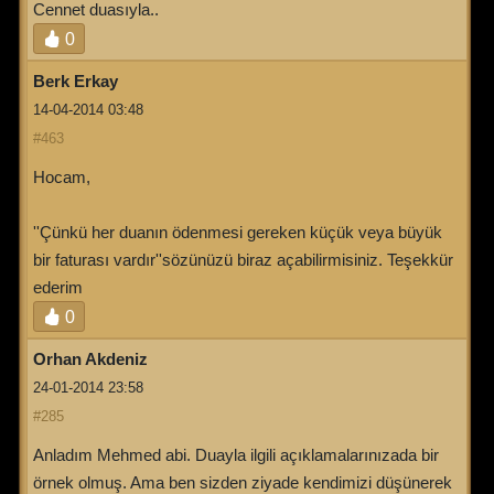
Cennet duasıyla..
0
Berk Erkay
14-04-2014 03:48
#463
Hocam,
''Çünkü her duanın ödenmesi gereken küçük veya büyük
bir faturası vardır''sözünüzü biraz açabilirmisiniz. Teşekkür
ederim
0
Orhan Akdeniz
24-01-2014 23:58
#285
Anladım Mehmed abi. Duayla ilgili açıklamalarınızada bir
örnek olmuş. Ama ben sizden ziyade kendimizi düşünerek