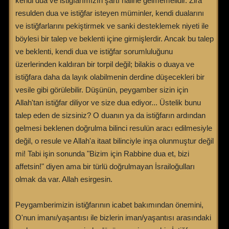
kendi dua ve istiğfarımızın şartı haline gelmemelidir. Zira
resulden dua ve istiğfar isteyen müminler, kendi dualarını
ve istiğfarlarını pekiştirmek ve sanki desteklemek niyeti ile
böylesi bir talep ve beklenti içine girmişlerdir. Ancak bu talep
ve beklenti, kendi dua ve istiğfar sorumluluğunu
üzerlerinden kaldıran bir torpil değil; bilakis o duaya ve
istiğfara daha da layık olabilmenin derdine düşecekleri bir
vesile gibi görülebilir. Düşünün, peygamber sizin için
Allah'tan istiğfar diliyor ve size dua ediyor... Üstelik bunu
talep eden de sizsiniz? O duanın ya da istiğfarın ardından
gelmesi beklenen doğrulma bilinci resulün aracı edilmesiyle
değil, o resule ve Allah'a itaat bilinciyle inşa olunmuştur değil
mi! Tabi işin sonunda "Bizim için Rabbine dua et, bizi
affetsin!" diyen ama bir türlü doğrulmayan İsrailoğulları
olmak da var. Allah esirgesin.
Peygamberimizin istiğfarının icabet bakımından önemini,
O'nun imanı/yaşantısı ile bizlerin iman/yaşantısı arasındaki