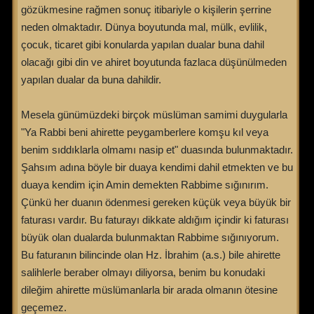
gözükmesine rağmen sonuç itibariyle o kişilerin şerrine
neden olmaktadır. Dünya boyutunda mal, mülk, evlilik,
çocuk, ticaret gibi konularda yapılan dualar buna dahil
olacağı gibi din ve ahiret boyutunda fazlaca düşünülmeden
yapılan dualar da buna dahildir.
Mesela günümüzdeki birçok müslüman samimi duygularla
"Ya Rabbi beni ahirette peygamberlere komşu kıl veya
benim sıddıklarla olmamı nasip et" duasında bulunmaktadır.
Şahsım adına böyle bir duaya kendimi dahil etmekten ve bu
duaya kendim için Amin demekten Rabbime sığınırım.
Çünkü her duanın ödenmesi gereken küçük veya büyük bir
faturası vardır. Bu faturayı dikkate aldığım içindir ki faturası
büyük olan dualarda bulunmaktan Rabbime sığınıyorum.
Bu faturanın bilincinde olan Hz. İbrahim (a.s.) bile ahirette
salihlerle beraber olmayı diliyorsa, benim bu konudaki
dileğim ahirette müslümanlarla bir arada olmanın ötesine
geçemez.