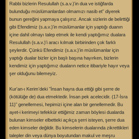
Rabbi bizlerin Resulullah (s.a.v.)'in dua ve istiğfarda
bulunduğu müslümanlardan olmamızı nasib et" diyerek
bunun gereğini yapmaya çalışırız. Ancak sizlerin de belirttiği
gibi Efendimiz (s.a.v.)'in müslümanlar için yaptığı duanın
içine dahil olmayı talep etmek ile kendi yaptığımız dualara
Resulullah (s.a.v.)'i aracı kılmak birbirinden çok farklı
şeylerdir. Çünkü Efendimiz (s.a.v.)'in müslümanlar için
yaptığı dualar bizler için başlı başına hayırken, bizlerin
kendimiz için yaptığımız duaların netice itibariyle hayır veya
şer olduğunu bilemeyiz.
Kur'an-ı Kerim'deki "İnsan hayra dua ettiği gibi şerre de
(kötülüğe de) dua etmektedir. İnsan pek acelecidir. (17-İsra
11)" genellemesi, hepimizi içine alan bir genellemedir. Bu
ayet-i kerimeyi tefekkür ettiğimiz zaman böylesi dualarda
bulunan kimseler elbetteki açıkça şerri isteyen, şerre dua
eden kimseler değildir. Bu kimselerin dualarında zikrettikleri
talepler din veya dünya boyutundan makul ve meşru