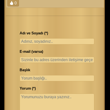
0
Adı ve Soyadı (*)
E-mail (varsa)
Başlık
Yorum (*)