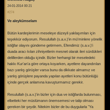
24-01-2014 00:21
#274
Ve aleykümselam
Bütün kardeşlerimin meseleye düzeyli yaklaşımları için
teşekkür ediyorum. Resulullah (s.a.v.)'in mü'minlere yönelik
istiğfar olayını gündeme getirmem, Efendimiz (s.a.v.)'i
duada aracı kılan zihniyetlerin mesnet olarak ileri sürdükleri
delillerden olduğu içindir. Bizler herhangi bir meseledeki
hakkı Kur'an'a göre ortaya koyarken, ayetlere dayandırılan
bazı yanlış görüşler varsa bunu da dikkate almamız ve
yanlış görüşlere payanda yapılan ayetleri konu bütünlüğü
içinde gerçek anlamına kavuşturmamız gerekir.
Resulullah (s.a.v.)'in bizler için dua ve istiğfarda bulunması,
elbetteki her müslümanın önemsemesi ve talip olması
gereken bir şeydir. Nitekim bizler de bu duygularla "Ya