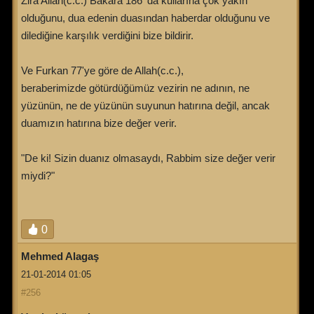
Zira Allah(c.c.) Bakara 186 'da kullarına çok yakın
olduğunu, dua edenin duasından haberdar olduğunu ve
dilediğine karşılık verdiğini bize bildirir.
Ve Furkan 77'ye göre de Allah(c.c.),
beraberimizde götürdüğümüz vezirin ne adının, ne
yüzünün, ne de yüzünün suyunun hatırına değil, ancak
duamızın hatırına bize değer verir.
"De ki! Sizin duanız olmasaydı, Rabbim size değer verir
miydi?"
0
Mehmed Alagaş
21-01-2014 01:05
#256