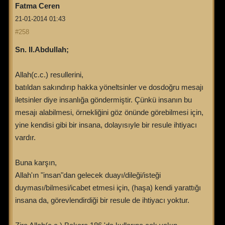
Fatma Ceren
21-01-2014 01:43
#258
Sn. II.Abdullah;
Allah(c.c.) resullerini,
batıldan sakındırıp hakka yöneltsinler ve dosdoğru mesajı
iletsinler diye insanlığa göndermiştir. Çünkü insanın bu
mesajı alabilmesi, örnekliğini göz önünde görebilmesi için,
yine kendisi gibi bir insana, dolayısıyle bir resule ihtiyacı
vardır.
Buna karşın,
Allah'ın "insan"dan gelecek duayı/dileği/isteği
duyması/bilmesi/icabet etmesi için, (haşa) kendi yarattığı
insana da, görevlendirdiği bir resule de ihtiyacı yoktur.