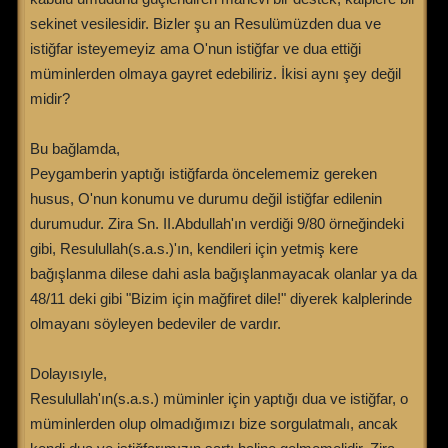
sekinet vesilesidir. Bizler şu an Resulümüzden dua ve
istiğfar isteyemeyiz ama O'nun istiğfar ve dua ettiği
müminlerden olmaya gayret edebiliriz. İkisi aynı şey değil
midir?
Bu bağlamda,
Peygamberin yaptığı istiğfarda öncelememiz gereken
husus, O'nun konumu ve durumu değil istiğfar edilenin
durumudur. Zira Sn. II.Abdullah'ın verdiği 9/80 örneğindeki
gibi, Resulullah(s.a.s.)'ın, kendileri için yetmiş kere
bağışlanma dilese dahi asla bağışlanmayacak olanlar ya da
48/11 deki gibi "Bizim için mağfiret dile!" diyerek kalplerinde
olmayanı söyleyen bedeviler de vardır.
Dolayısıyle,
Resulullah'ın(s.a.s.) müminler için yaptığı dua ve istiğfar, o
müminlerden olup olmadığımızı bize sorgulatmalı, ancak