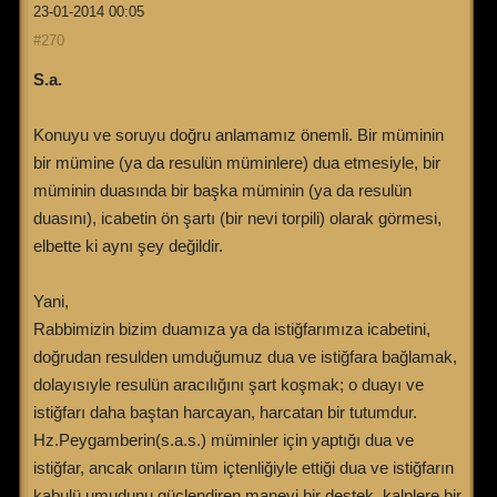
23-01-2014 00:05
#270
S.a.
Konuyu ve soruyu doğru anlamamız önemli. Bir müminin
bir mümine (ya da resulün müminlere) dua etmesiyle, bir
müminin duasında bir başka müminin (ya da resulün
duasını), icabetin ön şartı (bir nevi torpili) olarak görmesi,
elbette ki aynı şey değildir.
Yani,
Rabbimizin bizim duamıza ya da istiğfarımıza icabetini,
doğrudan resulden umduğumuz dua ve istiğfara bağlamak,
dolayısıyle resulün aracılığını şart koşmak; o duayı ve
istiğfarı daha baştan harcayan, harcatan bir tutumdur.
Hz.Peygamberin(s.a.s.) müminler için yaptığı dua ve
istiğfar, ancak onların tüm içtenliğiyle ettiği dua ve istiğfarın
kabulü umudunu güçlendiren manevi bir destek, kalplere bir