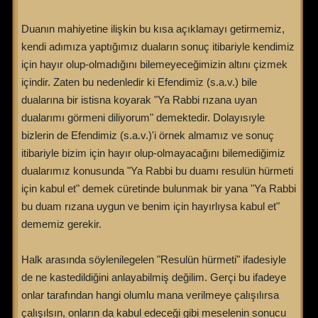
Duanın mahiyetine ilişkin bu kısa açıklamayı getirmemiz,
kendi adımıza yaptığımız duaların sonuç itibariyle kendimiz
için hayır olup-olmadığını bilemeyeceğimizin altını çizmek
içindir. Zaten bu nedenledir ki Efendimiz (s.a.v.) bile
dualarına bir istisna koyarak "Ya Rabbi rızana uyan
dualarımı görmeni diliyorum" demektedir. Dolayısıyle
bizlerin de Efendimiz (s.a.v.)'i örnek almamız ve sonuç
itibariyle bizim için hayır olup-olmayacağını bilemediğimiz
dualarımız konusunda "Ya Rabbi bu duamı resulün hürmeti
için kabul et" demek cüretinde bulunmak bir yana "Ya Rabbi
bu duam rızana uygun ve benim için hayırlıysa kabul et"
dememiz gerekir.
Halk arasında söylenilegelen "Resulün hürmeti" ifadesiyle
de ne kastedildiğini anlayabilmiş değilim. Gerçi bu ifadeye
onlar tarafından hangi olumlu mana verilmeye çalışılırsa
çalışılsın, onların da kabul edeceği gibi meselenin sonucu