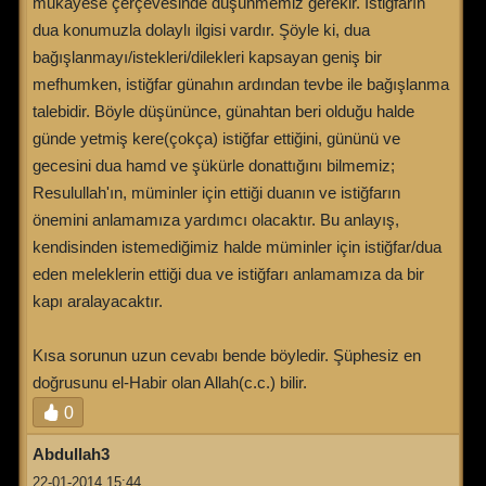
mukayese çerçevesinde düşünmemiz gerekir. İstiğfarın
dua konumuzla dolaylı ilgisi vardır. Şöyle ki, dua
bağışlanmayı/istekleri/dilekleri kapsayan geniş bir
mefhumken, istiğfar günahın ardından tevbe ile bağışlanma
talebidir. Böyle düşününce, günahtan beri olduğu halde
günde yetmiş kere(çokça) istiğfar ettiğini, gününü ve
gecesini dua hamd ve şükürle donattığını bilmemiz;
Resulullah'ın, müminler için ettiği duanın ve istiğfarın
önemini anlamamıza yardımcı olacaktır. Bu anlayış,
kendisinden istemediğimiz halde müminler için istiğfar/dua
eden meleklerin ettiği dua ve istiğfarı anlamamıza da bir
kapı aralayacaktır.
Kısa sorunun uzun cevabı bende böyledir. Şüphesiz en
doğrusunu el-Habir olan Allah(c.c.) bilir.
0
Abdullah3
22-01-2014 15:44