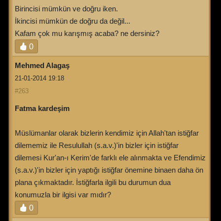
Birincisi mümkün ve doğru iken.
İkincisi mümkün de doğru da değil...
Kafam çok mu karışmış acaba? ne dersiniz?
0
Mehmed Alagaş
21-01-2014 19:18
#263
Fatma kardeşim
Müslümanlar olarak bizlerin kendimiz için Allah'tan istiğfar
dilememiz ile Resulullah (s.a.v.)'in bizler için istiğfar
dilemesi Kur'an-ı Kerim'de farklı ele alınmakta ve Efendimiz
(s.a.v.)'in bizler için yaptığı istiğfar önemine binaen daha ön
plana çıkmaktadır. İstiğfarla ilgili bu durumun dua
konumuzla bir ilgisi var mıdır?
0