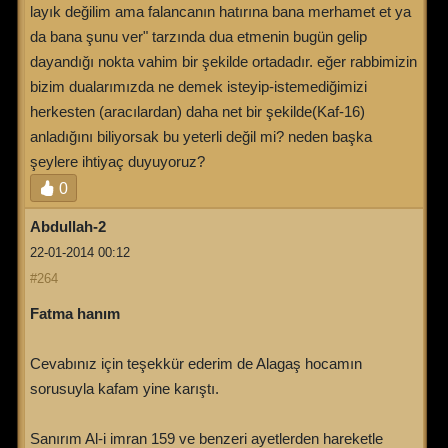
layık değilim ama falancanın hatırına bana merhamet et ya
da bana şunu ver" tarzında dua etmenin bugün gelip
dayandığı nokta vahim bir şekilde ortadadır. eğer rabbimizin
bizim dualarımızda ne demek isteyip-istemediğimizi
herkesten (aracılardan) daha net bir şekilde(Kaf-16)
anladığını biliyorsak bu yeterli değil mi? neden başka
şeylere ihtiyaç duyuyoruz?
0
Abdullah-2
22-01-2014 00:12
#264
Fatma hanım
Cevabınız için teşekkür ederim de Alagaş hocamın
sorusuyla kafam yine karıştı.
Sanırım Al-i imran 159 ve benzeri ayetlerden hareketle