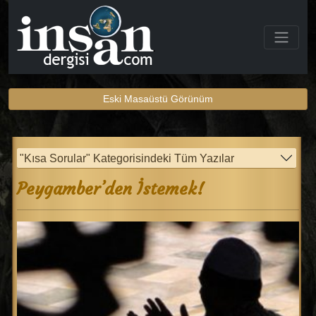
Eski Masaüstü Görünüm
"Kısa Sorular" Kategorisindeki Tüm Yazılar
Peygamber’den İstemek!