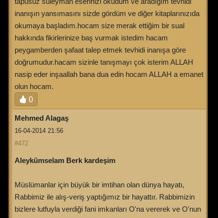
tapusuz süleyman eserinizi okudum ve aradığım tevhidi
inanışın yansımasını sizde gördüm ve diğer kitaplarınızıda
okumaya başladım.hocam size merak ettiğim bir sual
hakkında fikirlerinize baş vurmak istedim hacam
peygamberden şafaat talep etmek tevhidi inanışa göre
doğrumudur.hacam sizinle tanışmayı çok isterim ALLAH
nasip eder inşaallah bana dua edin hocam ALLAH a emanet
olun hocam.
0
Mehmed Alagaş
16-04-2014 21:56
#472
Aleykümselam Berk kardeşim
Müslümanlar için büyük bir imtihan olan dünya hayatı,
Rabbimiz ile alış-veriş yaptığımız bir hayattır. Rabbimizin
bizlere lutfuyla verdiği fani imkanları O'na vererek ve O'nun